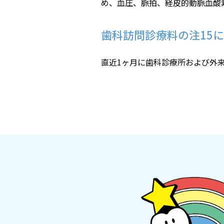
め、血圧、脈拍、経皮的動脈血酸素
歯科訪問診療料の注15
直近1ヶ月に歯科診療所および外