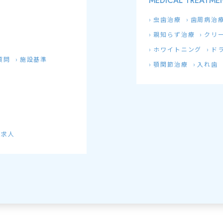
MEDICAL TREATME
虫歯治療
歯周病治
親知らず治療
クリ
ホワイトニング
ド
質問
施設基準
顎関節治療
入れ歯
付求人