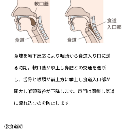
食塊を嚥下反応により咽頭から食道入り口に送
る時期。軟口蓋が挙上し鼻腔との交通を遮断
し、舌骨と喉頭が前上方に挙上し食道入口部が
開大し喉頭蓋谷が下降します。声門は閉鎖し気道
に流れ込むのを防止します。
⑤食道期