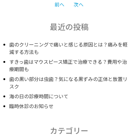
投
前へ
次へ
稿
最近の投稿
ナ
歯のクリーニングで痛いと感じる原因とは？痛みを軽
減する方法も
すきっ歯はマウスピース矯正で治療できる？費用や治
ビ
療期間も
歯の黒い部分は虫歯？気になる黒ずみの正体と放置リ
ゲ
スク
海の日の診療時間について
ー
臨時休診のお知らせ
シ
カテゴリー