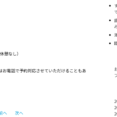
。
昼休憩なし）
合はお電話で予約対応させていただけることもあ
2
2
投
前へ
次へ
2