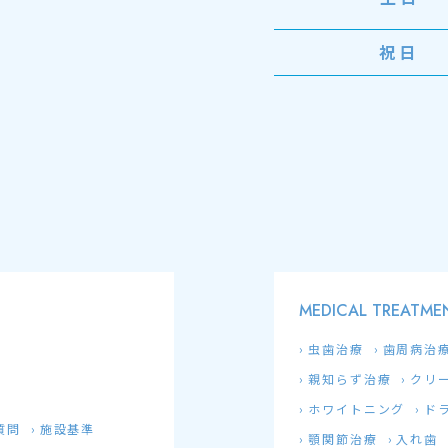
祝日
MEDICAL TREATME
虫歯治療
歯周病治
親知らず治療
クリ
ホワイトニング
ド
質問
施設基準
顎関節治療
入れ歯