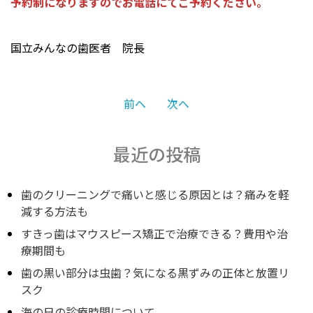
予約制になりますのでお電話にてご予約ください。
国立みんなの歯医者 院長
投
前へ
次へ
稿
最近の投稿
ナ
歯のクリーニングで痛いと感じる原因とは？痛みを軽
減する方法も
すきっ歯はマウスピース矯正で治療できる？費用や治
ビ
療期間も
歯の黒い部分は虫歯？気になる黒ずみの正体と放置リ
ゲ
スク
海の日の診療時間について