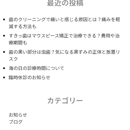
稿
最近の投稿
ナ
歯のクリーニングで痛いと感じる原因とは？痛みを軽
減する方法も
すきっ歯はマウスピース矯正で治療できる？費用や治
ビ
療期間も
歯の黒い部分は虫歯？気になる黒ずみの正体と放置リ
ゲ
スク
海の日の診療時間について
ー
臨時休診のお知らせ
シ
カテゴリー
お知らせ
ョ
ブログ