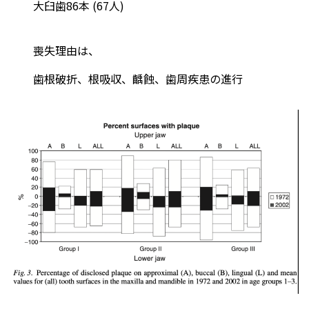
大臼歯86本 (67人)
喪失理由は、
歯根破折、根吸収、齲蝕、歯周疾患の進行