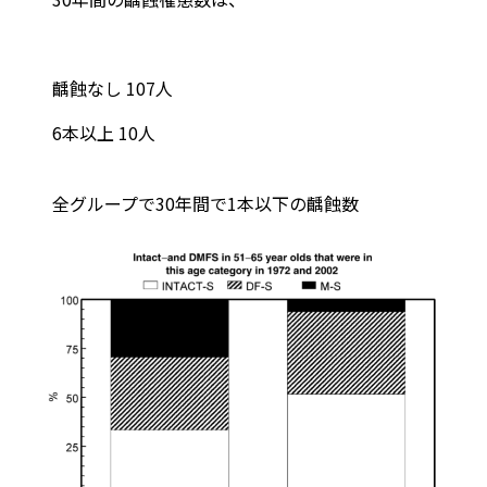
齲蝕なし 107人
6本以上 10人
全グループで30年間で1本以下の齲蝕数