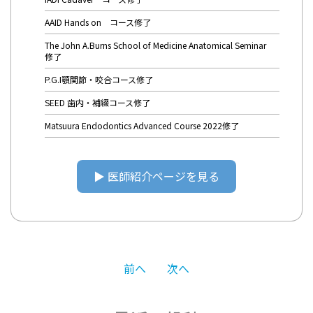
AAID Hands on コース修了
The John A.Burns School of Medicine Anatomical Seminar
修了
P.G.I顎関節・咬合コース修了
SEED 歯内・補綴コース修了
Matsuura Endodontics Advanced Course 2022修了
▶︎ 医師紹介ページを見る
投
前へ
次へ