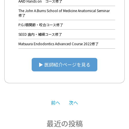
AAID Hands on コース修了
The John A.Burns School of Medicine Anatomical Seminar
修了
P.G.I顎関節・咬合コース修了
SEED 歯内・補綴コース修了
Matsuura Endodontics Advanced Course 2022修了
▶︎ 医師紹介ページを見る
投
前へ
次へ
稿
最近の投稿