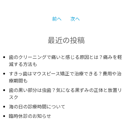
投
前へ
次へ
稿
最近の投稿
ナ
歯のクリーニングで痛いと感じる原因とは？痛みを軽
減する方法も
すきっ歯はマウスピース矯正で治療できる？費用や治
ビ
療期間も
歯の黒い部分は虫歯？気になる黒ずみの正体と放置リ
ゲ
スク
海の日の診療時間について
ー
臨時休診のお知らせ