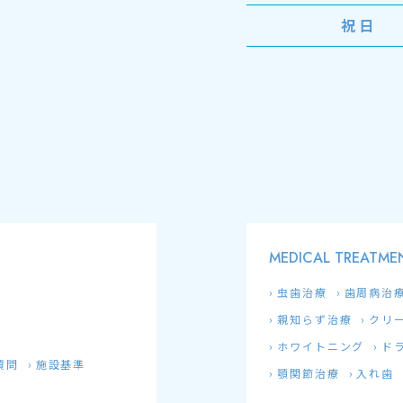
祝日
MEDICAL TREATME
虫歯治療
歯周病治
親知らず治療
クリ
ホワイトニング
ド
質問
施設基準
顎関節治療
入れ歯