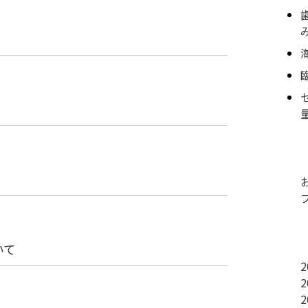
いて
2
2
2