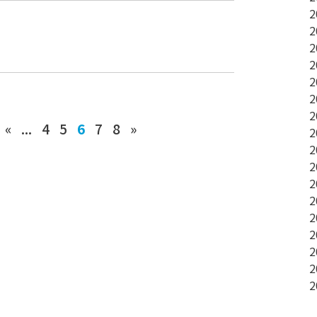
2
2
2
2
2
2
2
«
...
4
5
6
7
8
»
2
2
2
2
2
2
2
2
2
2